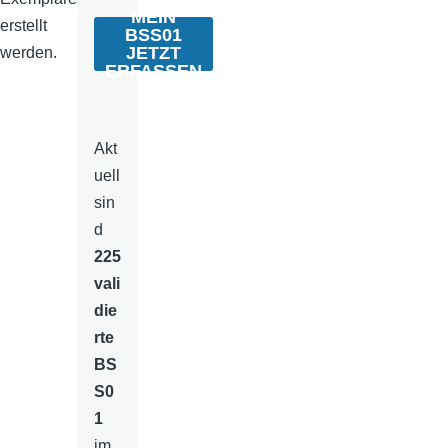
MEIN
erstellt
BSS01
JETZT
werden.
ERFASSEN
Akt
uell
sin
d
225
vali
die
rte
BS
S0
1
im