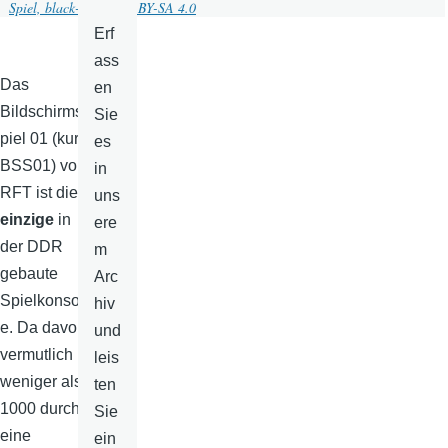
Spiel, black-8034
,
CC BY-SA 4.0
Erf
ass
Das
en
Bildschirms
Sie
piel 01 (kurz
es
BSS01) von
in
RFT ist die
uns
einzige
in
ere
der DDR
m
gebaute
Arc
Spielkonsol
hiv
e. Da davon
und
vermutlich
leis
weniger als
ten
1000 durch
Sie
eine
ein