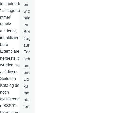
fortlaufende
en
"Einlagenu
wic
mmer"
htig
relativ
en
eindeutig
Bei
identi­fi­zier­
trag
bare
zur
Exemplare
For
hergestellt
sch
wurden, soll
ung
auf dieser
und
Seite ein
Do
Katalog der
ku
noch
me
existierende
ntat
n BSS01-
ion.
Exemplare