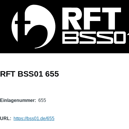
Direkt zum Inhalt
RFT BSS01 655
Einlagenummer
655
URL
https://bss01.de/655