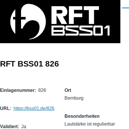
Direkt zum Inhalt
Men
RFT BSS01 826
Einlagenummer
826
Ort
Bernburg
URL
https://bss01.de/826
Besonderheiten
Lautstärke ist regulierbar
Validiert
Ja