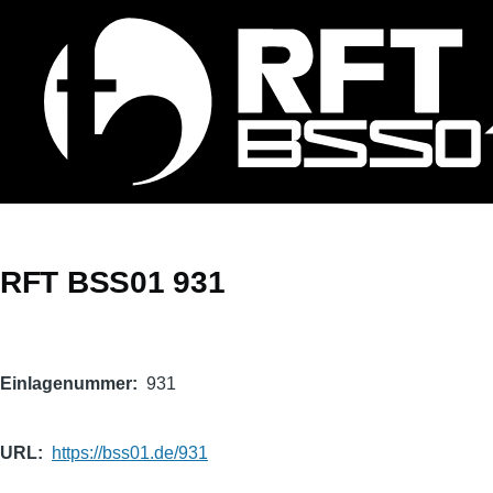
Direkt zum Inhalt
RFT BSS01 931
Einlagenummer
931
URL
https://bss01.de/931