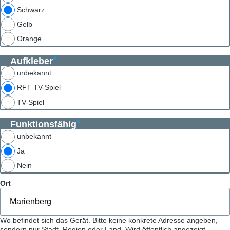
Schwarz
Gelb
Orange
Aufkleber
unbekannt
RFT TV-Spiel
TV-Spiel
Funktionsfähig
unbekannt
Ja
Nein
Ort
Wo befindet sich das Gerät. Bitte keine konkrete Adresse angeben,
sondern nur Stadt, Region oder Land. Wird öffentlich angezeigt.