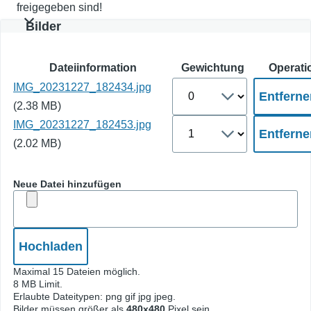
freigegeben sind!
Bilder
Dateiinformation
Gewichtung
Operati
Reihenfolge
IMG_20231227_182434.jpg
für
(2.38 MB)
die
neue
Reihenfolge
IMG_20231227_182453.jpg
Datei
für
(2.02 MB)
die
neue
Datei
Neue Datei hinzufügen
Maximal 15 Dateien möglich.
8 MB Limit.
Erlaubte Dateitypen: png gif jpg jpeg.
Bilder müssen größer als
480x480
Pixel sein.